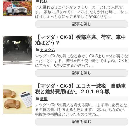
比較
７人乗れるミニバンがファミリーカーとして人気で
す。 家族に押されてミニバンになりかけた時に、やっ
ぱりちょっとなにか走る楽しさが物足りな...
記事を読む
【マツダ・CX-8】後部座席、荷室、車中
泊はどう？
カスタム
マツダ・CX-8の気になる点が、CX-5より車体が長くな
ったことによる、後部座席の使い勝手ですよね。CX-5
にするか、CX-8にするか迷って...
記事を読む
【マツダ・CX-8】エコカー減税 自動車
税と維持費用ほか。２０１９年版
新型
マツダ・CX-8の購入を考える際に、まず車に必要とな
る全体の費用を考えると思います。 忘れがちなのが、
税控除や補助金といったものですね...
記事を読む