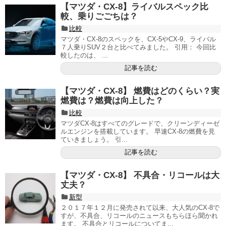
【マツダ・CX-8】ライバルスペック比
較、乗りごごちは？
比較
マツダ・CX-8のスペックを、CX-5やCX-9、ライバル
７人乗りSUV２台と比べてみました。 引用： 今回比
較したのは、 ...
記事を読む
【マツダ・CX-8】 燃費はどのくらい？実
燃費は？燃費は向上した？
比較
マツダCX-8はすべてのグレードで、クリーンディーゼ
ルエンジンを搭載しています。 早速CX-8の燃費を見
ていきましょう。 引...
記事を読む
【マツダ・CX-8】 不具合・リコールは大
丈夫？
新型
２０１７年１２月に発売されて以来、大人気のCX-8で
すが、不具合、リコールのニュースもちらほら聞かれ
ます。 不具合とリコールについてま...