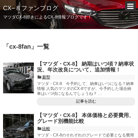
CX−８ファンブログ
マツダCX-8好きによるCX-8情報ブログです！
「
cx-8fan
」
一覧
【マツダ・CX-8】 納期はいつ頃？納車状
況、年次改良について、追加情報！
新型
マツダ・CX-8 今予約して、納車はいつになる？納車
情報 人気のマツダのCX-8ですが、今予約した場合納
車はいつ頃になるんでしょうね？ ...
記事を読む
【マツダ・CX-8】 本体価格と必要費用、
グレード別機能比較
比較
マツダ・CX-8のそれぞれのグレードで必要となる費用